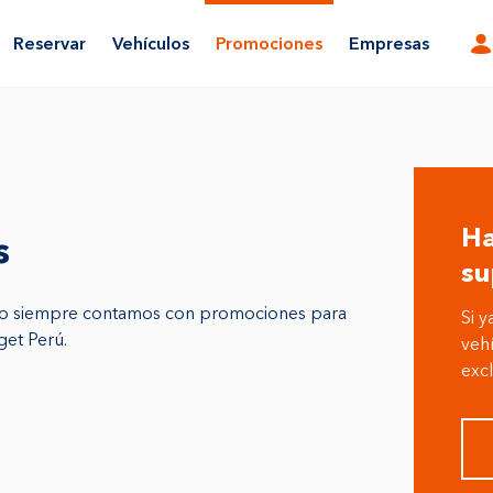
Reservar
Vehículos
Promociones
Empresas
Ha
s
su
eso siempre contamos con promociones para
Si y
get Perú.
vehí
excl