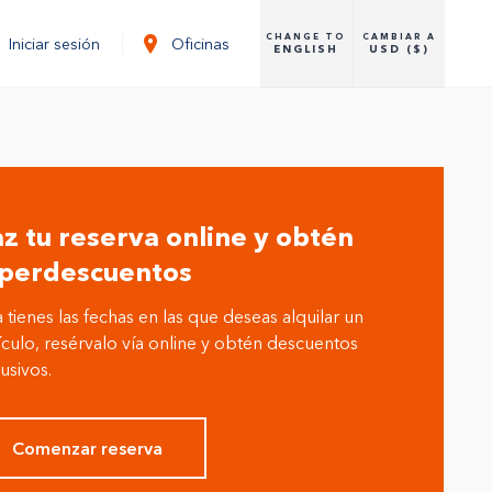
CHANGE TO
CAMBIAR A
Iniciar sesión
Oficinas
ENGLISH
USD ($)
z tu reserva online y obtén
perdescuentos
a tienes las fechas en las que deseas alquilar un
culo, resérvalo vía online y obtén descuentos
usivos.
Comenzar reserva