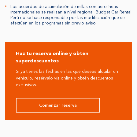
Los acuerdos de acumulación de millas con aerolíneas
internacionales se realizan a nivel regional. Budget Car Rental
Perú no se hace responsable por las modificiación que se
efectúen en los programas sin previo aviso.
Haz tu reserva online y obtén
superdescuentos
Si ya tienes las fechas en las que deseas alquilar un
vehículo, resérvalo vía online y obtén descuentos
exclusivos.
Comenzar reserva